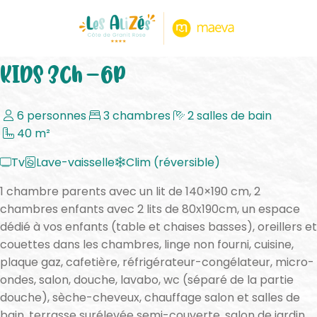
< Revenir aux hébergements
KIDS 3ch – 6p
6 personnes
3 chambres
2 salles de bain
40 m²
Tv
Lave-vaisselle
Clim (réversible)
1 chambre parents avec un lit de 140×190 cm, 2
chambres enfants avec 2 lits de 80x190cm, un espace
dédié à vos enfants (table et chaises basses), oreillers et
couettes dans les chambres, linge non fourni, cuisine,
plaque gaz, cafetière, réfrigérateur-congélateur, micro-
ondes, salon, douche, lavabo, wc (séparé de la partie
douche), sèche-cheveux, chauffage salon et salles de
bain, terrasse surélevée semi-couverte, salon de jardin,