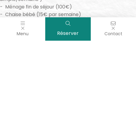
Ménage fin de séjour (100€)
Chaise bébé (15€ par semaine)
Lit bébé (15€ par semaine)
0,55€/jour/personne (participation aux ordures
Réserver
Menu
Contact
ménagères)
Choix de l’emplacement (40€)
© 2025 –
Camping les Alizés
| Tous droits réservés | Réalisation :
francecom
|
Politique de confidentialité
|
Politique de cookies (EU)
|
Mentions légales
| Gérer le consentement