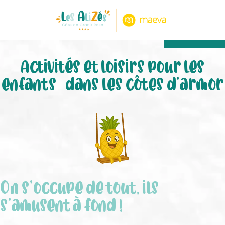
8,80/10
474 avis
Activités et loisirs pour les
enfants dans les côtes d’armor
On s’occupe de tout, ils
s’amusent à fond !