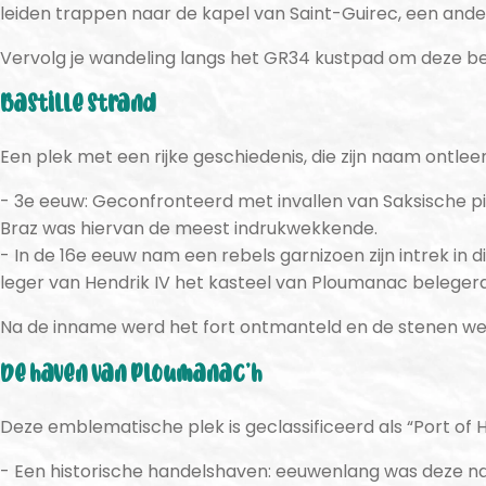
leiden trappen naar de kapel van Saint-Guirec, een ande
Vervolg je wandeling langs het GR34 kustpad om deze be
Bastille strand
Een plek met een rijke geschiedenis, die zijn naam ontle
3e eeuw: Geconfronteerd met invallen van Saksische pi
Braz was hiervan de meest indrukwekkende.
In de 16e eeuw nam een rebels garnizoen zijn intrek in
leger van Hendrik IV het kasteel van Ploumanac belege
Na de inname werd het fort ontmanteld en de stenen we
De haven van Ploumanac’h
Deze emblematische plek is geclassificeerd als “Port of 
Een historische handelshaven: eeuwenlang was deze na