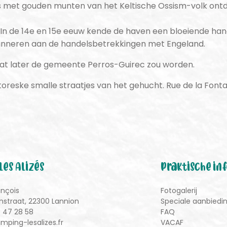
et gouden munten van het Keltische Ossism-volk ontde
In de 14e en 15e eeuw kende de haven een bloeiende han
rinneren aan de handelsbetrekkingen met Engeland.
at later de gemeente Perros-Guirec zou worden.
toreske smalle straatjes van het gehucht. Rue de la Font
les Alizés
Praktische in
ançois
Fotogalerij
nstraat, 22300 Lannion
Speciale aanbiedi
6 47 28 58
FAQ
mping-lesalizes.fr
VACAF