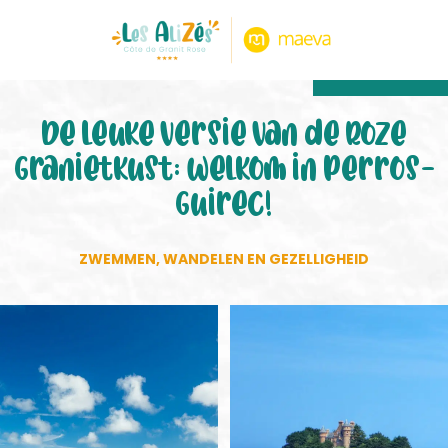
8,80/10
474 mening
De leuke versie van de Roze
Granietkust: welkom in Perros-
Guirec!
ZWEMMEN, WANDELEN EN GEZELLIGHEID