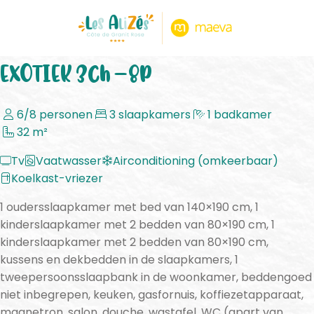
< Terug naar accommodatie
EXOTIEK 3ch – 8p
6/8 personen
3 slaapkamers
1 badkamer
32 m²
Tv
Vaatwasser
Airconditioning (omkeerbaar)
Koelkast-vriezer
1 oudersslaapkamer met bed van 140×190 cm, 1
kinderslaapkamer met 2 bedden van 80×190 cm, 1
kinderslaapkamer met 2 bedden van 80×190 cm,
kussens en dekbedden in de slaapkamers, 1
tweepersoonsslaapbank in de woonkamer, beddengoed
niet inbegrepen, keuken, gasfornuis, koffiezetapparaat,
magnetron, salon, douche, wastafel, WC (apart van