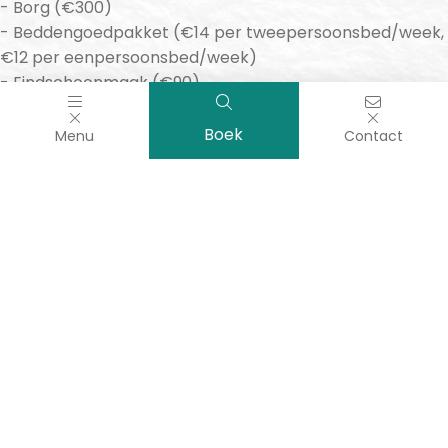
Borg (€300)
Beddengoedpakket (€14 per tweepersoonsbed/week,
€12 per eenpersoonsbed/week)
Eindschoonmaak (€90)
Kinderstoel (€15 per week)
Kinderbed (€15 per week)
Boek
Menu
Contact
0,55/dag/persoon (bijdrage voor huishoudelijk afval)
Keuze van staanplaats (€40)
© 2025 –
Camping les Alizés
| Alle rechten voorbehouden | Productie